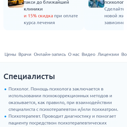
такси до ближайшей
психолога
клиники
Сделайте 
и 15% скидка
при оплате
новой жиз
курса лечения
зависимос
Цены
Врачи
Онлайн-запись
О нас
Видео
Лицензии
Во
Специалисты
Психолог. Помощь психолога заключается в
использовании психокоррекционных методов и
оказывается, как правило, при взаимодействии
специалиста с психотерапевтом и/или психиатром.
Психотерапевт. Проводит диагностику и помогает
пациенту посредством психотерапевтических