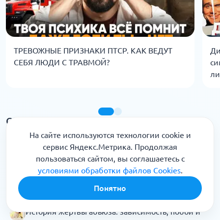
ТРЕВОЖНЫЕ ПРИЗНАКИ ПТСР. КАК ВЕДУТ
Ди
СЕБЯ ЛЮДИ С ТРАВМОЙ?
си
ли
Статьи
На сайте используются технологии cookie и
Топ-10 признаков скрытой депрессии.
сервис Яндекс.Метрика. Продолжая
Рассказывает психиатр
пользоваться сайтом, вы соглашаетесь с
Тревожно-депрессивное расстройство:
условиями обработки файлов Cookies
.
симптомы, причины, опасность. Рассказывает
Понятно
психиатр
История жертвы абьюза: зависимость, побои и