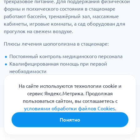
трёхразовое питание. Для поддержания физической
формы и психического состояния в стационаре
работают бассейн, тренажёрный зал, массажные
кабинеты, игровые комнаты, а сад оборудован для
прогулок на свежем воздухе.
Плюсы лечения шопоголизма в стационаре:
Постоянный контроль медицинского персонала
Квалифицированная помощь при первой
необходимости
Ограждение зависимого от соблазнов (магазины,
На сайте используются технологии cookie и
торговые центры) и триггеров (стресс, конфликтные
сервис Яндекс.Метрика. Продолжая
ситуации, эмоциональное перенапряжение)
пользоваться сайтом, вы соглашаетесь с
В нашей клинике вы получите всю необходимую
условиями обработки файлов Cookies
.
помощь в короткие сроки и совершенно анонимно.
Понятно