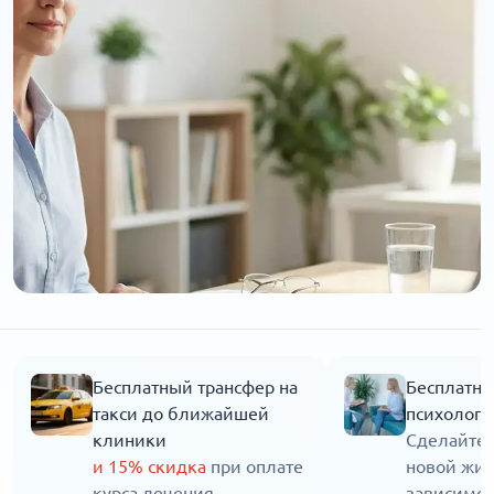
Бесплатный трансфер на
Бесплатна
такси до ближайшей
психолога
клиники
Сделайте 
и 15% скидка
при оплате
новой жиз
курса лечения
зависимос