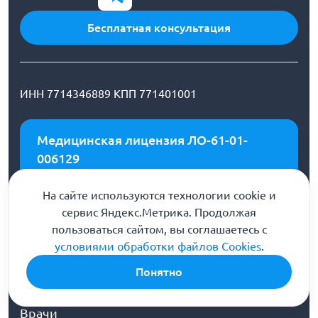
Бесплатная консультация
ИНН 7714346889 КПП 771401001
Медицинская лицензия ЛО-61-01-
006129
На сайте используются технологии cookie и
ООО «Первый шаг» (г. Новочеркасск) проспект
сервис Яндекс.Метрика. Продолжая
Ермака, 52
пользоваться сайтом, вы соглашаетесь с
условиями обработки файлов Cookies
.
Наш e-mail:
Понятно
novocherkassk@stranaprotivnarkotikov.ru
О клинике
Врачи