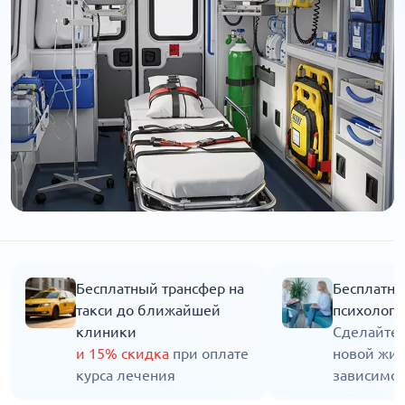
Бесплатный трансфер на
Бесплатна
такси до ближайшей
психолога
клиники
Сделайте 
и 15% скидка
при оплате
новой жиз
курса лечения
зависимос