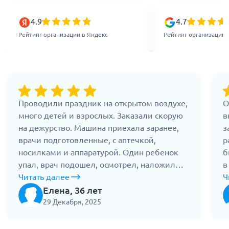
4.9
4.7
Рейтинг организации в Яндекс
Рейтинг организации 
Проводили праздник на открытом воздухе,
О
много детей и взрослых. Заказали скорую
в
на дежурство. Машина приехала заранее,
з
врачи подготовленные, с аптечкой,
р
носилками и аппаратурой. Один ребенок
б
упал, врач подошел, осмотрел, наложил
в
повязку. Родители успокоились. Бригада не
Читать далее
О
Ч
мешала мероприятию, но была всегда на
п
Елена, 36 лет
месте. Хорошо, что была такая
п
29 Декабря, 2025
подстраховка.
П