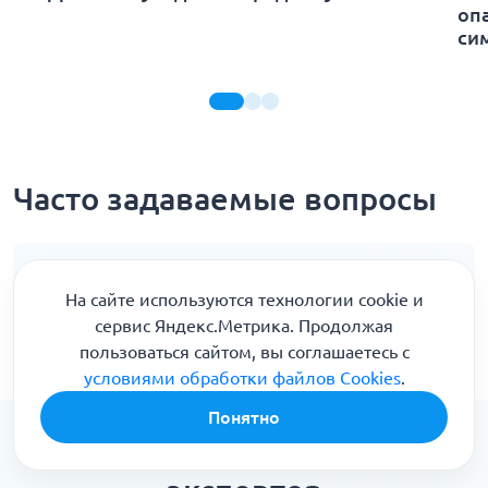
оп
си
Часто задаваемые вопросы
Горячая линия для звонков по России
На сайте используются технологии cookie и
8 (800) 301-90-04
сервис Яндекс.Метрика. Продолжая
Анонимно 24/7
пользоваться сайтом, вы соглашаетесь с
условиями обработки файлов Cookies
.
Понятно
Популярные видео от наших