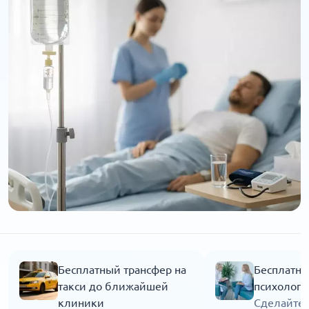
Бесплатный трансфер на
Бесплатна
такси до ближайшей
психолога
клиники
Сделайте 